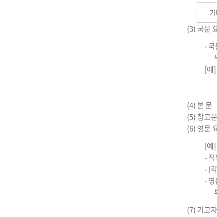
기
(3) 국문 
- 
[예]
(4) 본 문
(5) 참고
(6) 영문
[예]
- 
- (
- 
(7) 기