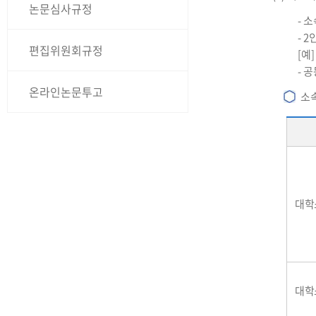
논문심사규정
- 
- 
편집위원회규정
[예
- 
온라인논문투고
소속
대학
대학