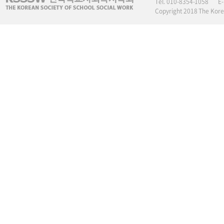
Tel. 010-8354-1058
E
Copyright 2018 The Korea