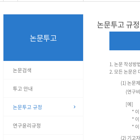
논문투고 규정
논문투고
1. 논문 작성방
논문검색
2. 모든 논문은
(1) 논문제
투고 안내
(연구비
[예]
논문투고 규정
* 
* 
연구윤리규정
* 
(2) 기고