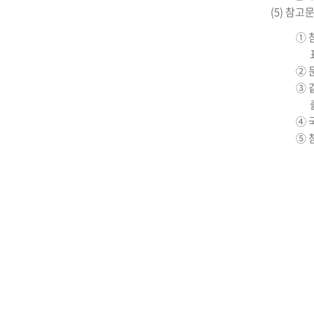
(5) 참
① 
② 
③ 
④ 
⑤ 