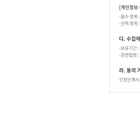
[개인정보 
-필수 항목 
-선택 항목 
다. 수집
-보유기간 :
-관련법령 :
라. 동의 
신청인께서는